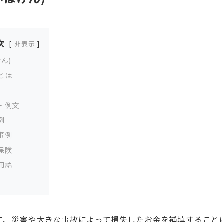
次
非表示
ん)
とは
・例文
例
事例
保険
用語
て、災害や大きな事故によって損失したお金を補填すること