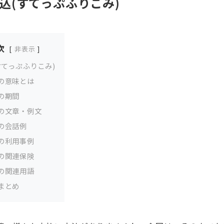
込(すてっぷふりこみ)
次
非表示
すてっぷふりこみ)
の意味とは
の期間
の文章・例文
の会話例
の利用事例
の関連保険
の関連用語
まとめ