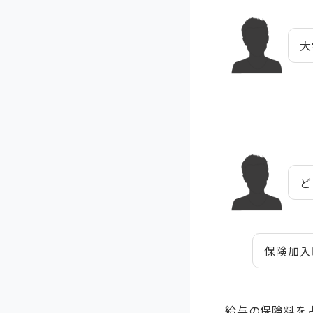
大
ど
保険加入
給与の保険料を