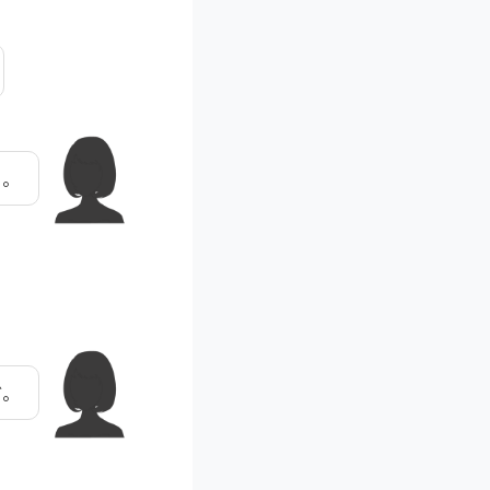
わ。
ど。